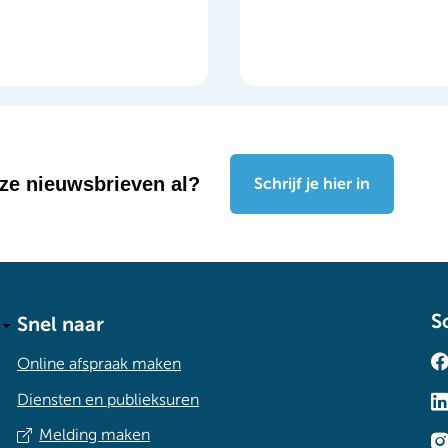
nze nieuwsbrieven al?
Schrijf je hier in
S
Snel naar
Online afspraak maken
Diensten en publieksuren
Melding maken