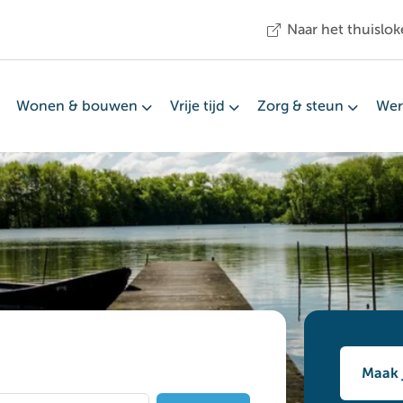
Naar het thuislok
Wonen & bouwen
Vrije tijd
Zorg & steun
Wer
Maak 