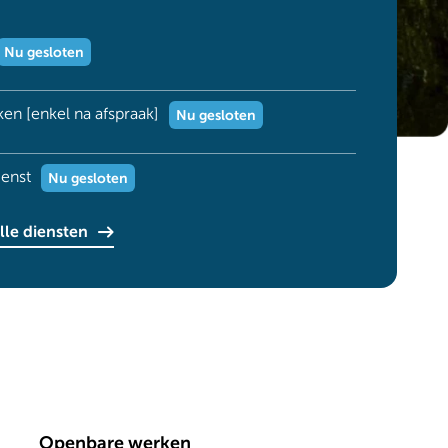
Nu gesloten
Dag
Time
slot
en [enkel na afspraak]
Nu gesloten
Dag
Time
slot
ienst
Nu gesloten
Dag
Time
slot
lle diensten
Openbare werken