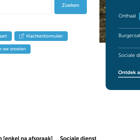
Zoeken
Onthaal
Burgerzak
aart
Klachtenformulier
 we snoeien
Sociale d
Ontdek a
 [enkel na afspraak]
Sociale dienst