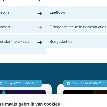
bewijs
Leefloon
spoort
Dringende steun in noodsituaties
e identiteitskaart
Budgetbeheer
13 sep 2026 14:00
-
18:00
17 sep 2026 20:00
-
22:00
re maakt gebruik van cookies