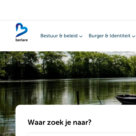
Overslaan
en
naar
de
Bestuur & beleid
Burger & Identiteit
inhoud
gaan
Waar zoek je naar?