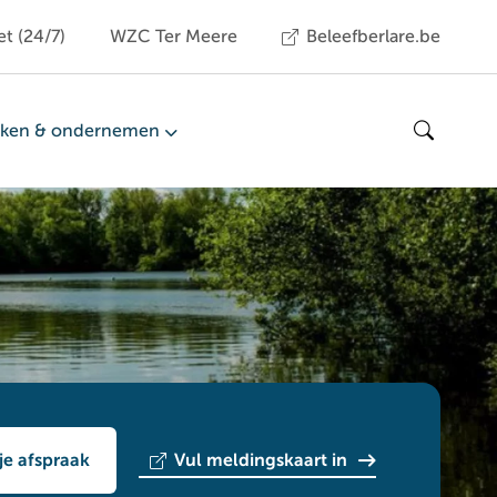
et (24/7)
WZC Ter Meere
Beleefberlare.be
ken & ondernemen
Zoeken
je afspraak
Vul meldingskaart in