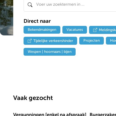
Direct naar
Bekendmakingen
Vacatures
Meldingsk
Projecten
Hoe
Tijdelijke verkeershinder
Wespen | hoornaars | bijen
Vaak gezocht
Vergunningen [enkel na afspraak]
Burgerzaken