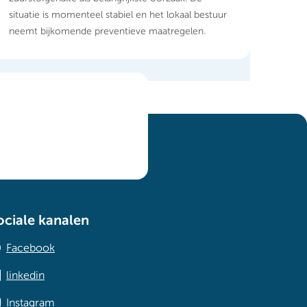
situatie is momenteel stabiel en het lokaal bestuur
neemt bijkomende preventieve maatregelen.
ociale kanalen
Facebook
linkedin
Instagram