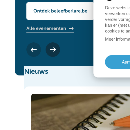
Deze website
Ontdek beleefberlare.be
verwerken co
verder vormg
kan er (met u
Alle evenementen
cookies te a
Meer informa
O
Aanv
Nieuws