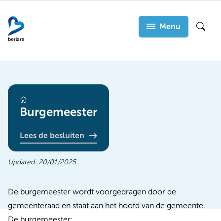
Overslaan
en
Menu
Zoek
naar
de
inhoud
gaan
bestuursorganen
Burgemeester
Lees de besluiten
Updated:
20/01/2025
De burgemeester wordt voorgedragen door de
gemeenteraad en staat aan het hoofd van de gemeente.
De burgemeester: