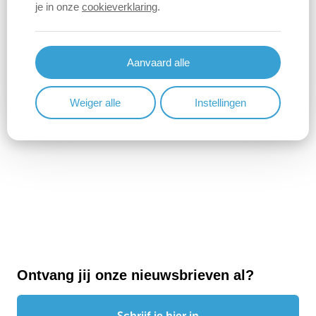
katja.gabriels@berlare.be
je in onze
cookieverklaring
.
0477 53 86 09
Spreekuur:
Op afspraak
Aanvaard alle
Bevoegdheden:
Weiger alle
Instellingen
burgemeester
politie
brandweer
personeel
communicatie
algemeen beleid
Ontvang jij onze nieuwsbrieven al?
Schrijf je hier in