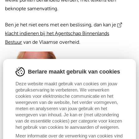
welke punten behandeld werden, met telkens een
beknopte samenvatting.
Ben je het niet eens met een beslissing, dan kan je
klacht indienen bij het Agentschap Binnenlands
Bestuur
van de Vlaamse overheid.
Berlare maakt gebruik van cookies
Deze website maakt gebruik van cookies om jouw
gebruikservaring te verbeteren. We verwerken
Katja
Gabriëls
cookies voor elektronische communicatie en het
weergeven van de website, het verder vormgeven,
Anders
meten en analyseren van jouw gebruik en het
Burgemeester
weergeven van inhoud. Je kan er (met uitzondering
van de essentiële cookies) per categorie voor kiezen
Voorzitter vast bureau
het gebruik van cookies te aanvaarden of weigeren.
Raadslid
Meer informatie over de verwerking van cookies vind