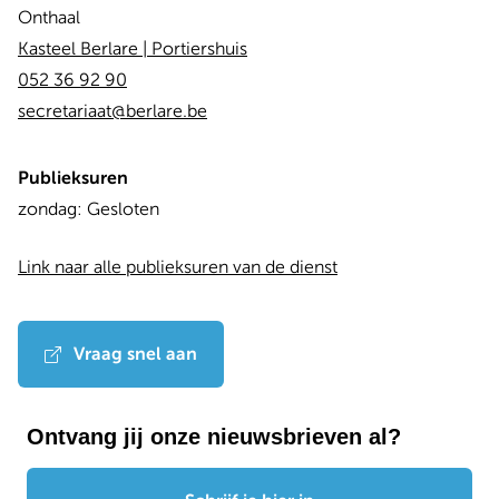
Onthaal
Kasteel Berlare | Portiershuis
052 36 92 90
secretariaat@berlare.be
Publieksuren
Dag
Time
zondag:
Gesloten
slot
Link naar alle publieksuren van de dienst
Vraag snel aan
Ontvang jij onze nieuwsbrieven al?