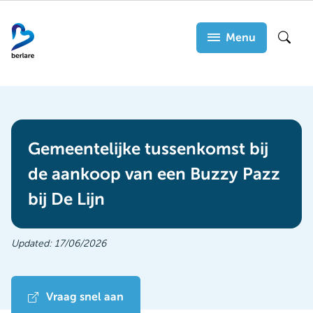
Overslaan
en
Menu
Zoek
naar
de
inhoud
gaan
Gemeentelijke tussenkomst bij
de aankoop van een Buzzy Pazz
bij De Lijn
Updated:
17/06/2026
Vraag snel aan