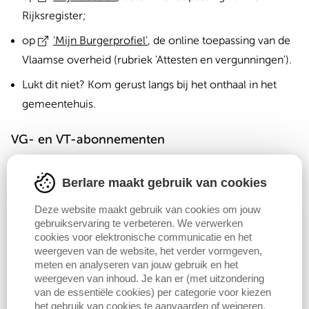
Rijksregister
;
op
‘Mijn Burgerprofiel’
, de online toepassing van de
Vlaamse overheid (rubriek 'Attesten en vergunningen').
Lukt dit niet? Kom gerust langs bij het onthaal in het
gemeentehuis.
VG- en VT-abonnementen
Inwoners van 12 tot en met 24 jaar en inwoners van 60
Berlare maakt gebruik van cookies
tot en met 64 jaar die recht hebben op een abonnement
aan verlaagd tarief (VG- en VT-abonnementen), krijgen
Deze website maakt gebruik van cookies om jouw
gebruikservaring te verbeteren. We verwerken
automatisch 75% korting op de kostprijs. Deze inwoners
cookies voor elektronische communicatie en het
wenden zich tot het OCMW (VG-abonnement) of de
weergeven van de website, het verder vormgeven,
meten en analyseren van jouw gebruik en het
mutualiteit (VT-abonnement).
weergeven van inhoud. Je kan er (met uitzondering
van de essentiële cookies) per categorie voor kiezen
Korting
het gebruik van cookies te aanvaarden of weigeren.