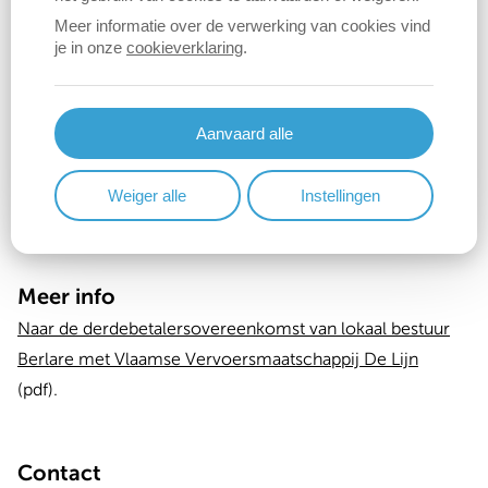
Meer informatie over de verwerking van cookies vind
Inwoners van 12 tot en met 24 jaar krijgen
je in onze
cookieverklaring
.
automatisch een korting van 20% op het abonnement.
Inwoners van 12 tot en met 24 jaar en inwoners van
60 tot en met 64 jaar die recht hebben op een
Aanvaard alle
abonnement aan verlaagd tarief (VG-VT
abonnementen), krijgen automatisch 75% korting op
Weiger alle
Instellingen
de kostprijs.
Meer info
Naar de derdebetalersovereenkomst van lokaal bestuur
Berlare met Vlaamse Vervoersmaatschappij De Lijn
(pdf).
Contact