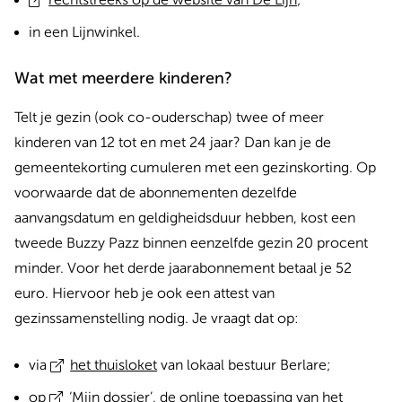
rechtstreeks op de website van De Lijn
;
in een Lijnwinkel.
Wat met meerdere kinderen?
Telt je gezin (ook co-ouderschap) twee of meer
kinderen van 12 tot en met 24 jaar? Dan kan je de
gemeentekorting cumuleren met een gezinskorting. Op
voorwaarde dat de abonnementen dezelfde
aanvangsdatum en geldigheidsduur hebben, kost een
tweede Buzzy Pazz binnen eenzelfde gezin 20 procent
minder. Voor het derde jaarabonnement betaal je 52
euro. Hiervoor heb je ook een attest van
gezinssamenstelling nodig. Je vraagt dat op:
via
het thuisloket
van lokaal bestuur Berlare;
op
‘Mijn dossier’
, de online toepassing van het