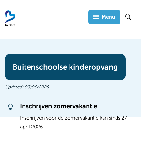
Overslaan
en
Menu
Zoek
naar
de
inhoud
gaan
Buitenschoolse kinderopvang
Updated:
03/08/2026
Inschrijven zomervakantie
Inschrijven voor de zomervakantie kan sinds 27
april 2026.