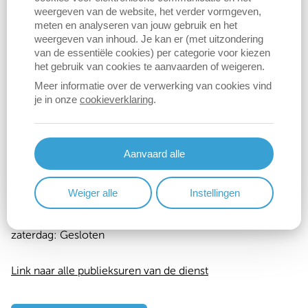
weergeven van de website, het verder vormgeven,
Naar het huishoudelijk reglement m.b.t. buitenschoolse
meten en analyseren van jouw gebruik en het
weergeven van inhoud. Je kan er (met uitzondering
kinderopvang
(pdf).
van de essentiële cookies) per categorie voor kiezen
het gebruik van cookies te aanvaarden of weigeren.
Meer informatie over de verwerking van cookies vind
Contact
je in onze
cookieverklaring
.
Buitenschoolse kinderopvang
Sociaal Huis
Aanvaard alle
052 36 92 10
kinderopvang@berlare.be
Weiger alle
Instellingen
Publieksuren
Dag
Time
zaterdag:
Gesloten
slot
Link naar alle publieksuren van de dienst