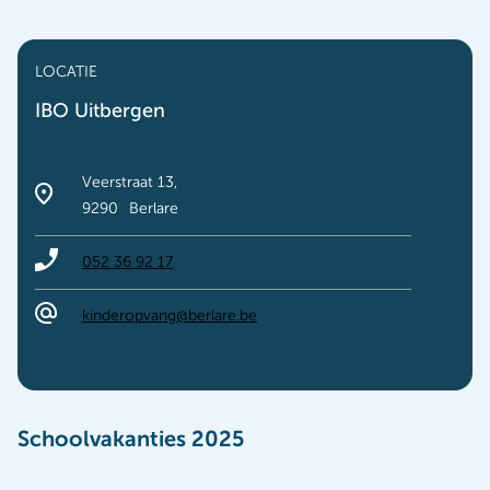
LOCATIE
IBO Uitbergen
Veerstraat 13
9290
Berlare
052 36 92 17
kinderopvang@berlare.be
Naar onze publieksuren en verlofdagen
Schoolvakanties 2025