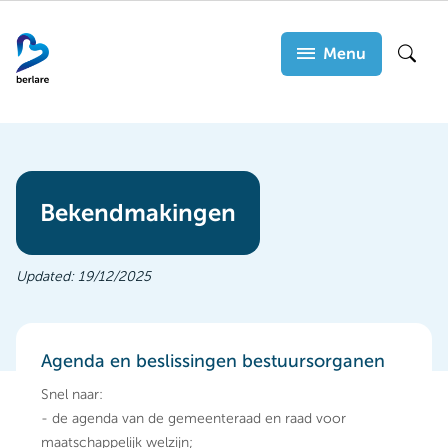
Overslaan
en
Menu
Zoek
naar
de
inhoud
gaan
Bekendmakingen
Updated:
19/12/2025
Agenda en beslissingen bestuursorganen
Snel naar:
- de agenda van de gemeenteraad en raad voor
maatschappelijk welzijn;