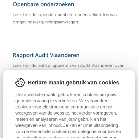
Openbare onderzoeken
Lees hier de lopende openbare onderzoeken, los van
omgevingsvergunningsaanvragen.
Rapport Audit Vlaanderen
Lees hier de laatste rapporten van Audit Vlaanderen over
lokaal bestuur Berlare.
Berlare maakt gebruik van cookies
Deze website maakt gebruik van cookies om jouw
gebruikservaring te verbeteren. We verwerken
Politiereglementen
cookies voor elektronische communicatie en het
weergeven van de website, het verder vormgeven,
Snel naar de algemene politiereglementen in lokaal
meten en analyseren van jouw gebruik en het
bestuur Berlare.
weergeven van inhoud. Je kan er (met uitzondering
van de essentiële cookies) per categorie voor kiezen
het gebruik van cookies te aanvaarden of weigeren.