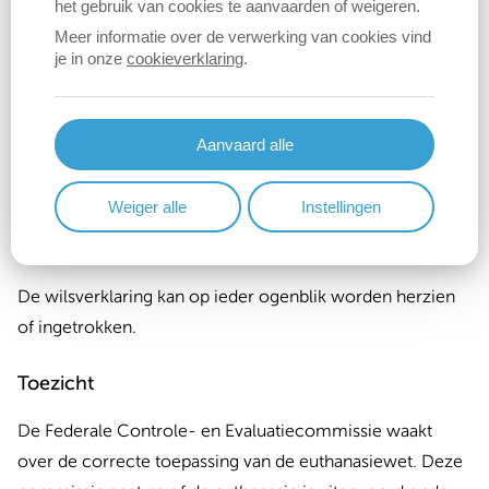
het gebruik van cookies te aanvaarden of weigeren.
Meer informatie over de verwerking van cookies vind
Verklaringen gedateerd vanaf 2 april 2020 blijven
je in onze
cookieverklaring
.
onbeperkt geldig;
Verklaringen gedateerd tot en met 1 april 2020 blijven
Aanvaard alle
slechts geldig voor een periode van 5 jaar vanaf de
datum van verklaring. Een verklaring met beperkte
Weiger alle
Instellingen
geldigheid kan je altijd omzetten naar een nieuwe
verklaring van onbeperkte duur.
De wilsverklaring kan op ieder ogenblik worden herzien
of ingetrokken.
Toezicht
De Federale Controle- en Evaluatiecommissie waakt
over de correcte toepassing van de euthanasiewet. Deze