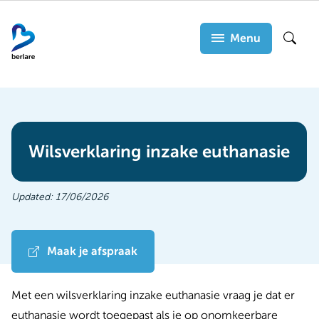
Overslaan
en
Menu
Zoek
naar
de
inhoud
gaan
Wilsverklaring inzake euthanasie
Updated:
17/06/2026
Maak je afspraak
Met een wilsverklaring inzake euthanasie vraag je dat er
euthanasie wordt toegepast als je op onomkeerbare