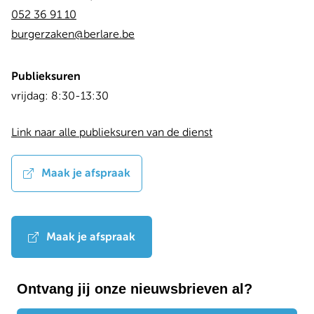
052 36 91 10
burgerzaken@berlare.be
Publieksuren
Dag
Time
vrijdag:
8:30-13:30
slot
Link naar alle publieksuren van de dienst
Maak je afspraak
Maak je afspraak
Ontvang jij onze nieuwsbrieven al?