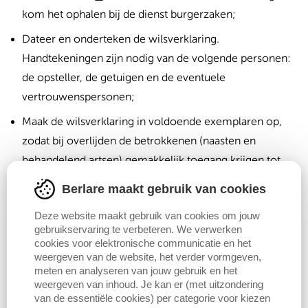
kom het ophalen bij de dienst burgerzaken;
Dateer en onderteken de wilsverklaring.
Handtekeningen zijn nodig van de volgende personen:
de opsteller, de getuigen en de eventuele
vertrouwenspersonen;
Maak de wilsverklaring in voldoende exemplaren op,
zodat bij overlijden de betrokkenen (naasten en
behandelend artsen) gemakkelijk toegang krijgen tot
het document. Als je dat wil, kan je ook een exemplaar
Berlare maakt gebruik van cookies
van de wilsverklaring laten registreren bij lokaal
Deze website maakt gebruik van cookies om jouw
bestuur Berlare, maar dit is niet verplicht. Maak
gebruikservaring te verbeteren. We verwerken
hiervoor
een afspraak
bij de dienst burgerzaken.
cookies voor elektronische communicatie en het
weergeven van de website, het verder vormgeven,
meten en analyseren van jouw gebruik en het
Geldigheid van de wilsverklaring
weergeven van inhoud. Je kan er (met uitzondering
van de essentiële cookies) per categorie voor kiezen
De geldigheid hangt af van de datum van verklaring: