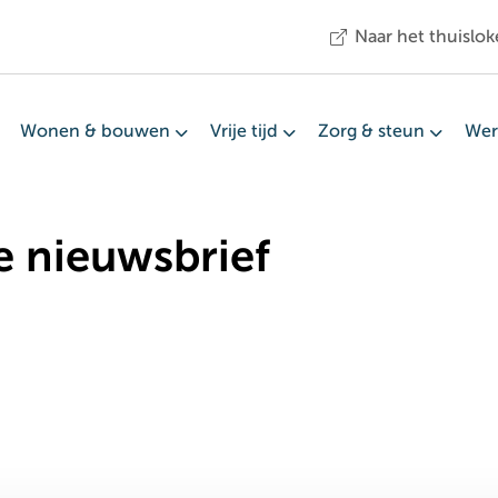
Naar het thuislok
Wonen & bouwen
Vrije tijd
Zorg & steun
Wer
ze nieuwsbrief