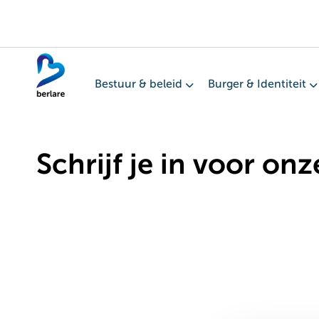
Overslaan
en
naar
de
Bestuur & beleid
Burger & Identiteit
inhoud
gaan
Schrijf je in voor on