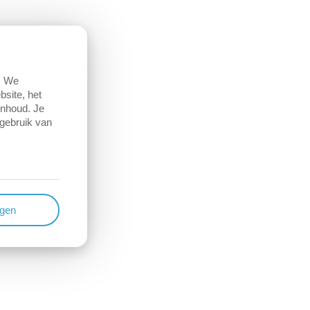
. We
site, het
inhoud. Je
 gebruik van
ngen