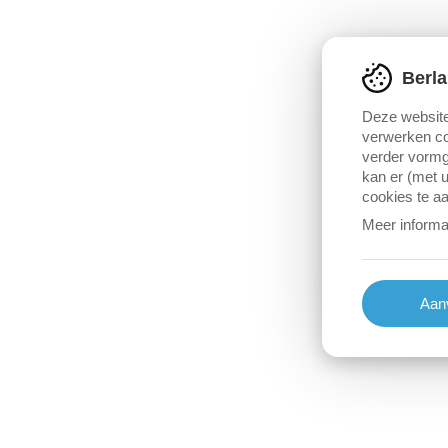
Berla
Deze website
verwerken co
verder vormg
kan er (met u
cookies te a
Meer informa
Aanv