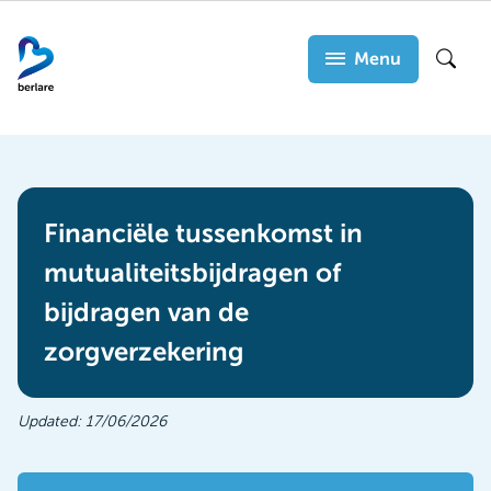
Overslaan
en
Menu
Zoek
naar
de
inhoud
gaan
Financiële tussenkomst in
mutualiteitsbijdragen of
bijdragen van de
zorgverzekering
Updated:
17/06/2026