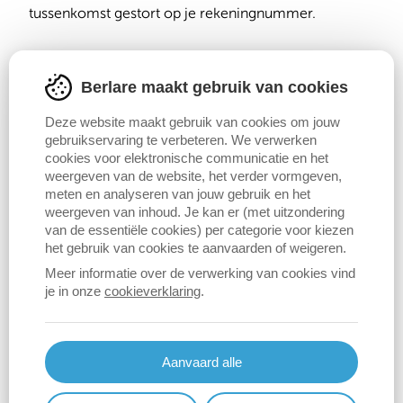
tussenkomst gestort op je rekeningnummer.
Tussenkomst
Berlare maakt gebruik van cookies
Het bedrag van de tussenkomst is afhankelijk van je
Deze website maakt gebruik van cookies om jouw
gebruikservaring te verbeteren. We verwerken
situatie.
cookies voor elektronische communicatie en het
weergeven van de website, het verder vormgeven,
meten en analyseren van jouw gebruik en het
Contact
weergeven van inhoud. Je kan er (met uitzondering
van de essentiële cookies) per categorie voor kiezen
Sociale dienst
het gebruik van cookies te aanvaarden of weigeren.
Sociaal Huis
Meer informatie over de verwerking van cookies vind
052 36 92 60
je in onze
cookieverklaring
.
sociaalhuis@berlare.be
Aanvaard alle
Publieksuren
Dag
Time
zaterdag:
Gesloten