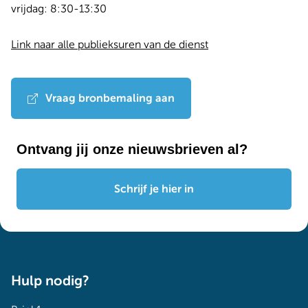
Dag
Time
vrijdag:
8:30-13:30
slot
Link naar alle publieksuren van de dienst
Vraag bronbemaling aan
Ontvang jij onze nieuwsbrieven al?
Schrijf je hier in
Hulp nodig?