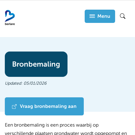
Overslaan
en
Menu
Zoek
naar
de
inhoud
gaan
Bronbemaling
Updated:
05/01/2026
Vraag bronbemaling aan
Een bronbemaling is een proces waarbij op
verschillende plaatsen grondwater wordt opgepompt en