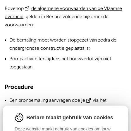
Bovenop
de algemene voorwaarden van de Vlaamse
overheid
, gelden in Berlare volgende bijkomende
voorwaarden:
De bemaling moet worden stopgezet van zodra de
ondergrondse constructie geplaatst is;
Pompactiviteiten tijdens het bouwverlof zijn niet
toegestaan.
Procedure
Een bronbemaling aanvragen doe je
via het
omgevingsloket
;
Berlare maakt gebruik van cookies
Wanneer de hoeveelheid op te pompen water de
grens van 10 m³/uur overschrijdt, vraagt lokaal bestuur
Deze website maakt gebruik van cookies om jouw