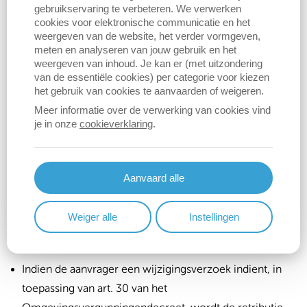
gebruikservaring te verbeteren. We verwerken
Berlare een bindend advies aan bij Aquafin;
cookies voor elektronische communicatie en het
Het college van burgemeester en schepenen
weergeven van de website, het verder vormgeven,
meten en analyseren van jouw gebruik en het
behandelt de aanvraag.
weergeven van inhoud. Je kan er (met uitzondering
van de essentiële cookies) per categorie voor kiezen
het gebruik van cookies te aanvaarden of weigeren.
Tarief
Meer informatie over de verwerking van cookies vind
je in onze
cookieverklaring
.
Omgevingsvergunningsaanvraag eenvoudige
procedure: 25 euro;
Omgevingsvergunningsaanvraag gewone procedure:
Aanvaard alle
50 euro;
Weiger alle
Instellingen
Aangetekende zending: forfait van 10 euro;
Advies Aquafin: werkelijke kost;
Indien de aanvrager een wijzigingsverzoek indient, in
toepassing van art. 30 van het