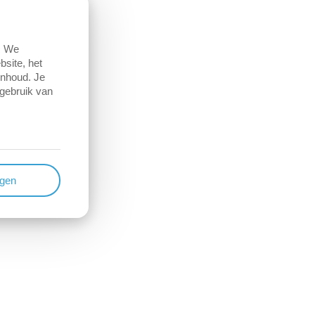
. We
site, het
inhoud. Je
 gebruik van
ngen