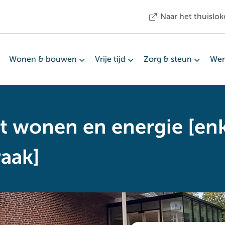
Naar het thuislok
Wonen & bouwen
Vrije tijd
Zorg & steun
Wer
t wonen en energie [enk
raak]