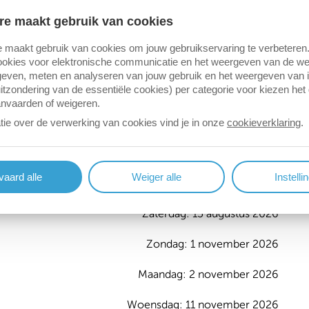
13:30-17:00
re maakt gebruik van cookies
Gesloten
 maakt gebruik van cookies om jouw gebruikservaring te verbeteren
okies voor elektronische communicatie en het weergeven van de web
Gesloten
even, meten en analyseren van jouw gebruik en het weergeven van 
itzondering van de essentiële cookies) per categorie voor kiezen het
Gesloten
anvaarden of weigeren.
tie over de verwerking van cookies vind je in onze
cookieverklaring
Gesloten
.
aard alle
Weiger alle
Instelli
Zaterdag: 15 augustus 2026
Zondag: 1 november 2026
Maandag: 2 november 2026
Woensdag: 11 november 2026