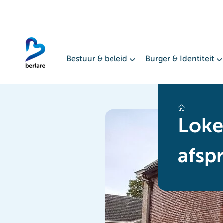
Overslaan
en
naar
de
Bestuur & beleid
Burger & Identiteit
inhoud
gaan
kasteel berlare portiershuis
Loke
afsp