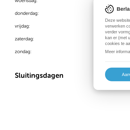
woensdag:
Berla
donderdag:
Deze website
vrijdag:
verwerken co
verder vormg
kan er (met u
zaterdag:
cookies te a
zondag:
Meer informa
Sluitingsdagen
Aanv