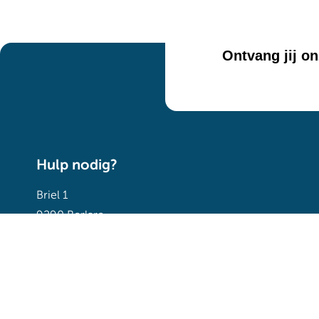
Ontvang jij o
Hulp nodig?
Briel 1
9290 Berlare
052 36 92 90
Contacteer ons