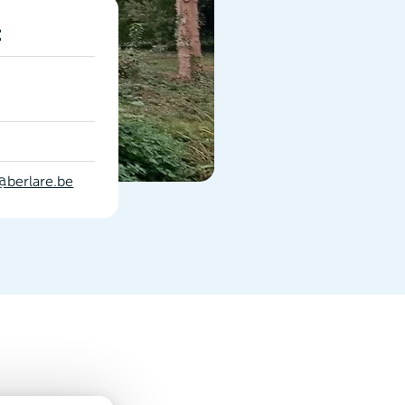
:
@berlare.be