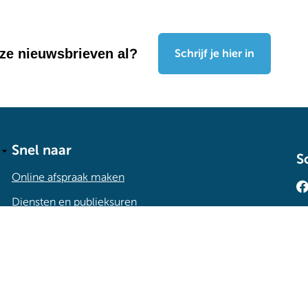
nze nieuwsbrieven al?
Schrijf je hier in
Snel naar
S
Online afspraak maken
Diensten en publieksuren
Melding maken