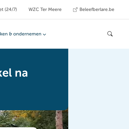
et (24/7)
WZC Ter Meere
Beleefberlare.be
ken & ondernemen
Zoeken
el na