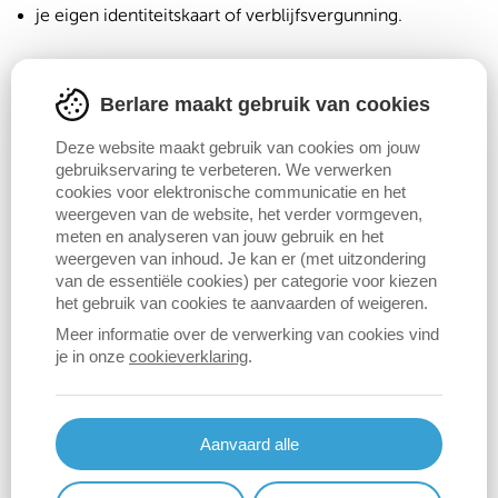
je eigen identiteitskaart of verblijfsvergunning.
Als je het document
voor iemand anders
aanvraagt:
Berlare maakt gebruik van cookies
een volmacht van de betrokkene en een kopie van zijn
Deze website maakt gebruik van cookies om jouw
of haar identiteitskaart;
gebruikservaring te verbeteren. We verwerken
cookies voor elektronische communicatie en het
je eigen identiteitskaart;
weergeven van de website, het verder vormgeven,
meten en analyseren van jouw gebruik en het
indien nodig: een bewijs van gerechtvaardigd belang.
weergeven van inhoud. Je kan er (met uitzondering
van de essentiële cookies) per categorie voor kiezen
het gebruik van cookies te aanvaarden of weigeren.
Procedure
Meer informatie over de verwerking van cookies vind
je in onze
cookieverklaring
.
Je kan het
uittreksel of afschrift van de akte van
naamsverandering aanvragen
bij lokaal bestuur Berlare.
Je kan je aanvraag
volledig zelf online
doen
via het
Aanvaard alle
thuisloket
.