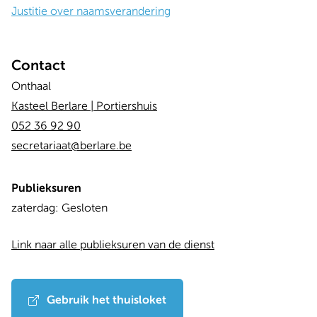
Justitie over naamsverandering
Contact
Onthaal
Kasteel Berlare | Portiershuis
052 36 92 90
secretariaat@berlare.be
Publieksuren
Dag
Time
zaterdag:
Gesloten
slot
Link naar alle publieksuren van de dienst
Gebruik het thuisloket