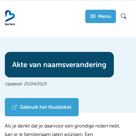
Overslaan
en
Menu
Zoek
naar
de
inhoud
gaan
Akte van naamsverandering
Updated:
25/04/2025
Gebruik het thuisloket
Als je denkt dat je daarvoor een grondige reden hebt,
kan je je familienaam laten wijzigen. Een