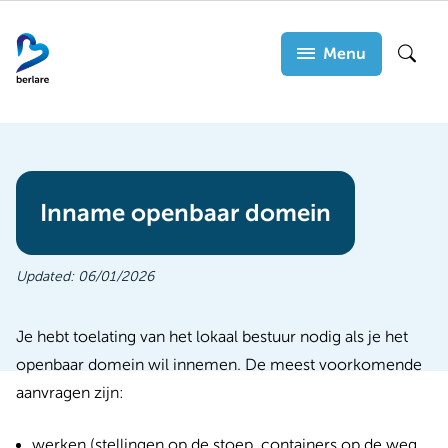
Overslaan
en
Menu
Zoek
naar
de
inhoud
gaan
Inname openbaar domein
Updated:
06/01/2026
Je hebt toelating van het lokaal bestuur nodig als je het
openbaar domein wil innemen. De meest voorkomende
aanvragen zijn:
werken
(stellingen op de stoep, containers op de weg,