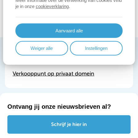
Meer informatie over de verwerking van cookies vind
Publieksuren
je in onze
cookieverklaring
.
Dag
Time
vrijdag:
8:30-13:30
slot
Link naar alle publieksuren van de dienst
Aanvaard alle
Verwant product
Weiger alle
Instellingen
Verkooppunt op privaat domein
Ontvang jij onze nieuwsbrieven al?
Schrijf je hier in