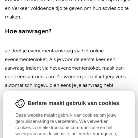
en Verkeer voldoende tijd te geven om hun advies op te
maken.
Hoe aanvragen?
Je doet je evenementaanvraag via het online
evenementenloket.
Als je voor de eerste keer een
aanvraag indient via het evenementenloket, maak dan
eerst een account aan. Zo worden je contactgegevens
automatisch ingevuld en eens je je aanvraag hebt
ingediend, kan je die nadien kopiëren om te
hergebruiken. Handig als je terugkerende evenementen
Berlare maakt gebruik van cookies
organiseert.
Deze website maakt gebruik van cookies om jouw
gebruikservaring te verbeteren. We verwerken
cookies voor elektronische communicatie en het
Registreer je als nieuwe gebruiker
weergeven van de website, het verder vormgeven,