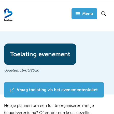
Overslaan
en
Menu
Zoek
naar
de
inhoud
gaan
Toelating evenement
Updated:
18/06/2026
Vraag toelating via het evenementenloket
Heb je plannen om een fuif te organiseren met je
(jeugd)vereniging? Of eerder een knus, gezellig