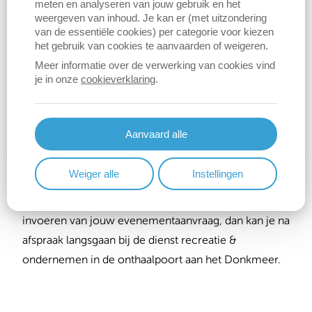
meten en analyseren van jouw gebruik en het
weergeven van inhoud. Je kan er (met uitzondering
Login als bestaande gebruiker
van de essentiële cookies) per categorie voor kiezen
het gebruik van cookies te aanvaarden of weigeren.
Meer informatie over de verwerking van cookies vind
Hulp nodig?
je in onze
cookieverklaring
.
Op de hulppagina van het evenementenloket
staan
antwoorden op veelgestelde vragen;
Aanvaard alle
Naar de presentatie over het evenementenloket op de
Weiger alle
Instellingen
infosessie voor verenigingen van mei 2026
(pdf);
Heb je zelf geen computer of heb je hulp nodig bij het
invoeren van jouw evenementaanvraag, dan kan je na
afspraak langsgaan bij de dienst recreatie &
ondernemen in de onthaalpoort aan het Donkmeer.